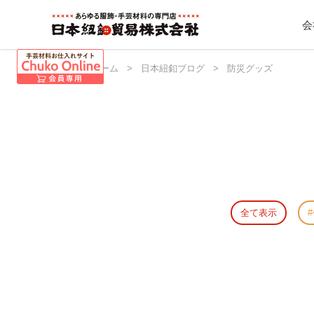
会
日本紐釦 ホーム
>
日本紐釦ブログ
>
防災グッズ
全て表示