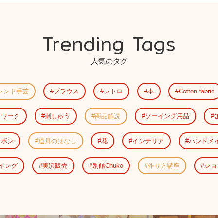
Trending Tags
人気のタグ
レンド手芸
ブラウス
レトロ
本
Cotton fabric
チワーク
刺しゅう
商品解説
ソーイング用品
リボン
道具のはなし
花
インテリア
ハンドメ
イング
実演販売
別館Chuko
作り方講座
ショ