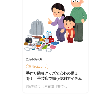
2024-09-06
道具のはなし
手作り防災グッズで安心の備え
を！ 手芸店で揃う便利アイテム
#防災頭巾
#座布団
#役立つ