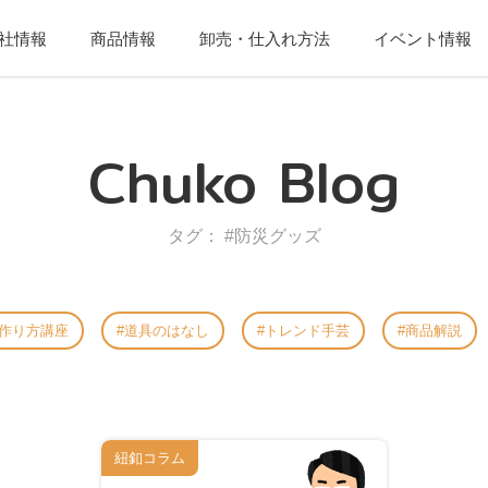
社情報
商品情報
卸売・仕入れ方法
イベント情報
Chuko Blog
タグ： #防災グッズ
作り方講座
道具のはなし
トレンド手芸
商品解説
紐釦コラム