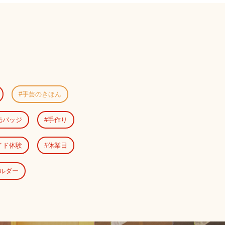
手芸のきほん
缶バッジ
手作り
イド体験
休業日
ルダー