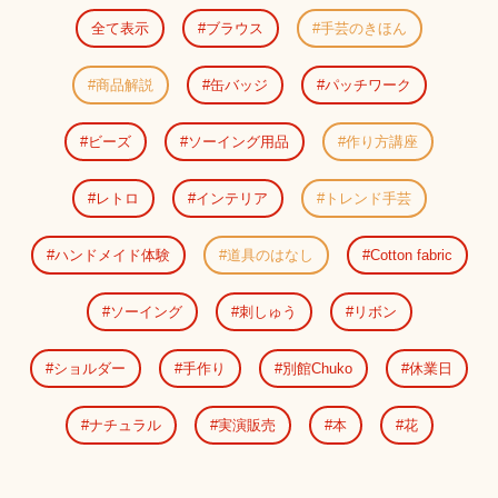
全て表示
ブラウス
手芸のきほん
商品解説
缶バッジ
パッチワーク
ビーズ
ソーイング用品
作り方講座
レトロ
インテリア
トレンド手芸
ハンドメイド体験
道具のはなし
Cotton fabric
ソーイング
刺しゅう
リボン
ショルダー
手作り
別館Chuko
休業日
ナチュラル
実演販売
本
花