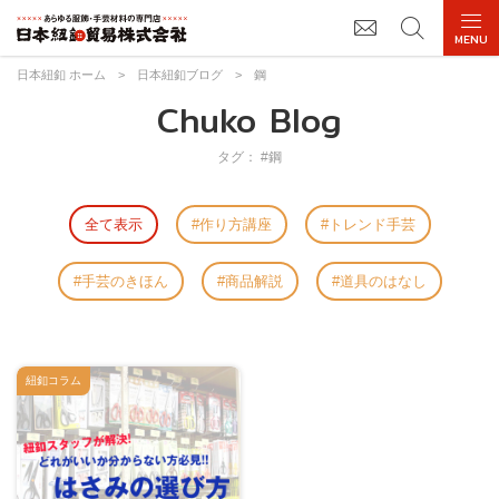
日本紐釦 ホーム
>
日本紐釦ブログ
>
鋼
Chuko Blog
タグ： #鋼
全て表示
作り方講座
トレンド手芸
手芸のきほん
商品解説
道具のはなし
紐釦コラム