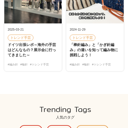
2025-03-21
2024-11-29
トレンド手芸
トレンド手芸
ドイツ出張レポ～海外の手芸
「棒針編み」と「かぎ針編
はどんなもの？展示会に行っ
み」の違いを知って編み物に
てきました～
挑戦しよう！
#編み針
#輪針
#トレンド手芸
#編み針
#輪針
#トレンド手芸
Trending Tags
人気のタグ