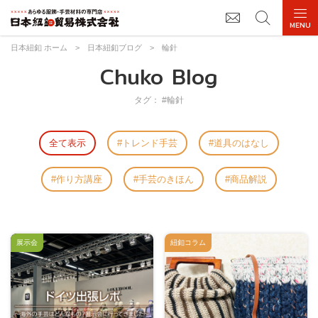
日本紐釦 ホーム
>
日本紐釦ブログ
>
輪針
Chuko Blog
タグ： #輪針
全て表示
トレンド手芸
道具のはなし
作り方講座
手芸のきほん
商品解説
展示会
紐釦コラム