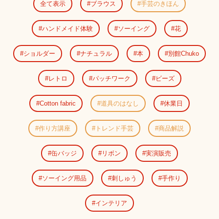
全て表示
ブラウス
手芸のきほん
ハンドメイド体験
ソーイング
花
ショルダー
ナチュラル
本
別館Chuko
レトロ
パッチワーク
ビーズ
Cotton fabric
道具のはなし
休業日
作り方講座
トレンド手芸
商品解説
缶バッジ
リボン
実演販売
ソーイング用品
刺しゅう
手作り
インテリア