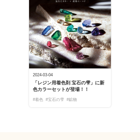
2024-03-04
「レジン用着色剤 宝石の雫」に新
色カラーセットが登場！！
#着色
#宝石の雫
#鉱物