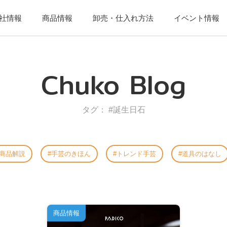
社情報
商品情報
卸売・仕入れ方法
イベント情報
Chuko Blog
タグ： #誕生日石
商品解説
手芸のきほん
トレンド手芸
道具のはなし
商品情報