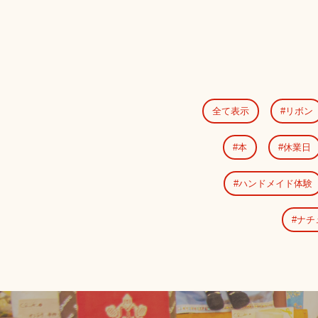
全て表示
リボン
本
休業日
ハンドメイド体験
ナチ