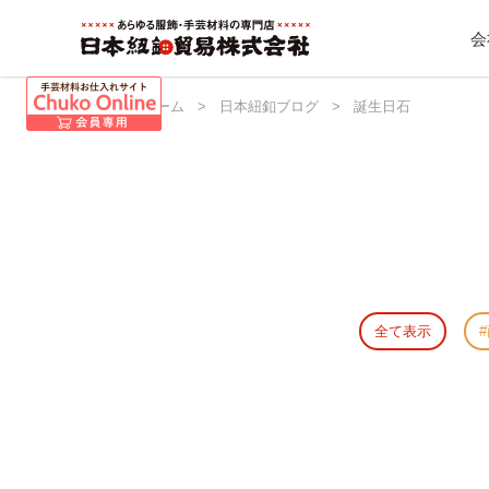
会
日本紐釦 ホーム
>
日本紐釦ブログ
>
誕生日石
全て表示