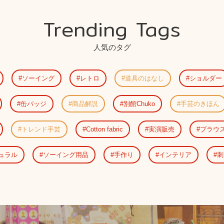
Trending Tags
人気のタグ
ソーイング
レトロ
道具のはなし
ショルダー
缶バッジ
商品解説
別館Chuko
手芸のきほん
トレンド手芸
Cotton fabric
実演販売
ブラウ
ュラル
ソーイング用品
手作り
インテリア
刺