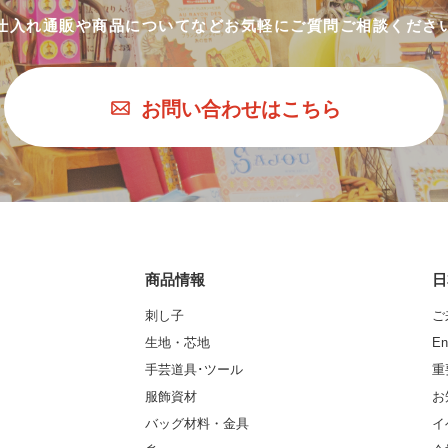
仕入れ通販や商品についてなど
お気軽にご質問ご相談くださ
お問い合わせはこちら
商品情報
日
刺し子
ご
生地・芯地
En
手芸道具･ツール
重
服飾資材
お
バッグ材料・金具
イ