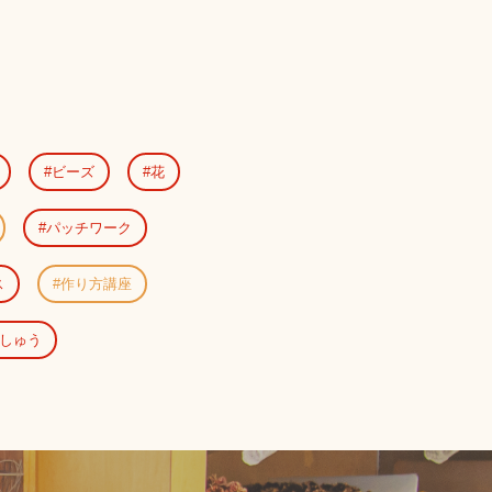
ビーズ
花
パッチワーク
ス
作り方講座
しゅう