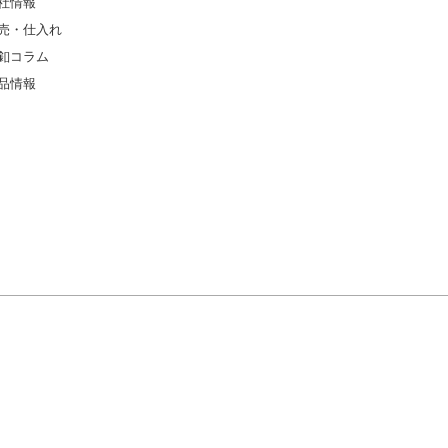
社情報
売・仕入れ
釦コラム
品情報