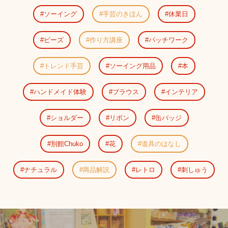
ソーイング
手芸のきほん
休業日
ビーズ
作り方講座
パッチワーク
トレンド手芸
ソーイング用品
本
ハンドメイド体験
ブラウス
インテリア
ショルダー
リボン
缶バッジ
別館Chuko
花
道具のはなし
ナチュラル
商品解説
レトロ
刺しゅう