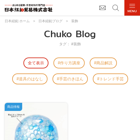
日本紐釦 ホーム
>
日本紐釦ブログ
>
装飾
Chuko Blog
タグ： #装飾
全て表示
作り方講座
商品解説
道具のはなし
手芸のきほん
トレンド手芸
商品情報