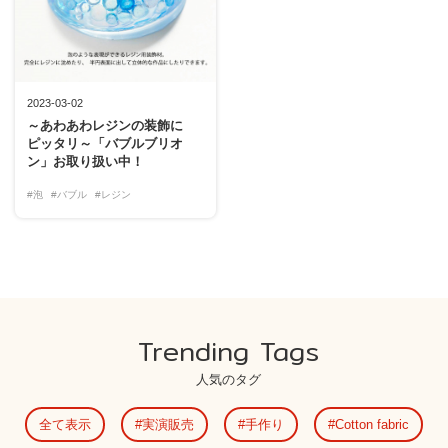
2023-03-02
～あわあわレジンの装飾に
ピッタリ～「バブルブリオ
ン」お取り扱い中！
#泡
#バブル
#レジン
Trending Tags
人気のタグ
全て表示
実演販売
手作り
Cotton fabric