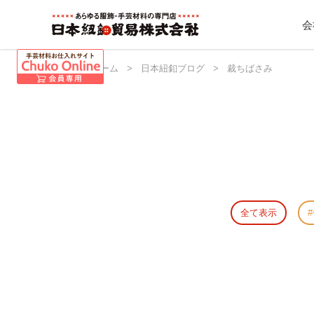
会
日本紐釦 ホーム
>
日本紐釦ブログ
>
裁ちばさみ
全て表示