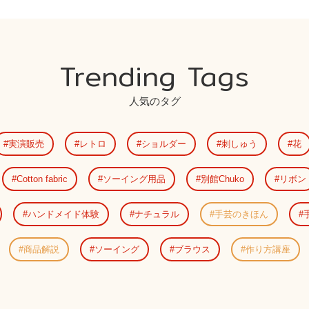
Trending Tags
人気のタグ
実演販売
レトロ
ショルダー
刺しゅう
花
Cotton fabric
ソーイング用品
別館Chuko
リボン
ハンドメイド体験
ナチュラル
手芸のきほん
商品解説
ソーイング
ブラウス
作り方講座