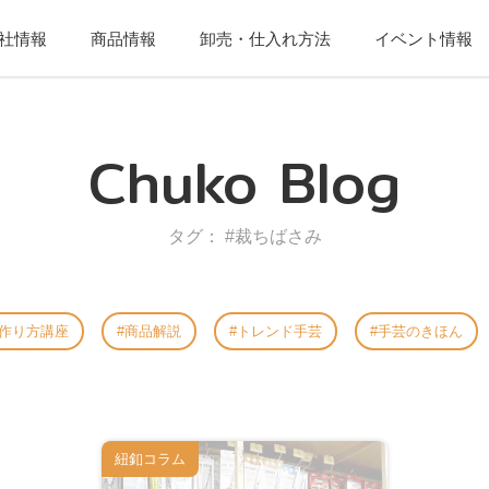
社情報
商品情報
卸売・仕入れ方法
イベント情報
Chuko Blog
タグ： #裁ちばさみ
作り方講座
商品解説
トレンド手芸
手芸のきほん
紐釦コラム