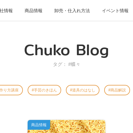
社情報
商品情報
卸売・仕入れ方法
イベント情報
Chuko Blog
タグ： #蝶々
作り方講座
手芸のきほん
道具のはなし
商品解説
商品情報