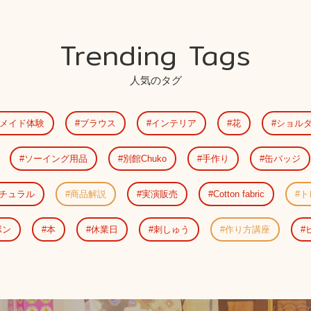
Trending Tags
人気のタグ
メイド体験
ブラウス
インテリア
花
ショル
ソーイング用品
別館Chuko
手作り
缶バッジ
チュラル
商品解説
実演販売
Cotton fabric
ト
ボン
本
休業日
刺しゅう
作り方講座