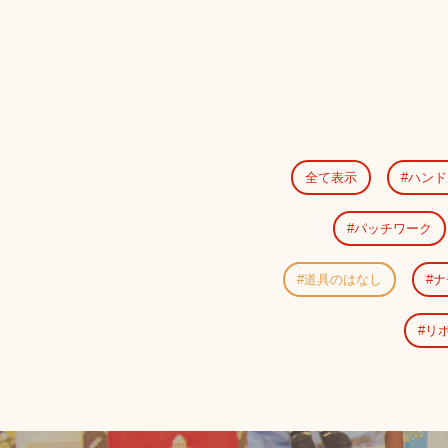
全て表示
ハンド
パッチワーク
道具のはなし
ナ
リ