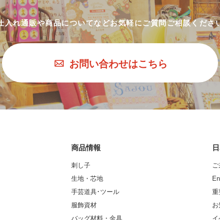
仕入れ通販や商品についてなど
お気軽にご質問ご相談くださ
お問い合わせはこちら
商品情報
日
刺し子
ご
生地・芯地
En
手芸道具･ツール
重
服飾資材
お
バッグ材料・金具
イ