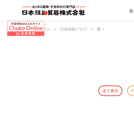
会
日本紐釦 ホーム
>
日本紐釦ブログ
>
蝶々
全て表示