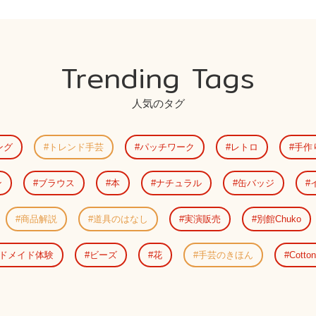
Trending Tags
人気のタグ
ング
トレンド手芸
パッチワーク
レトロ
手作
ン
ブラウス
本
ナチュラル
缶バッジ
商品解説
道具のはなし
実演販売
別館Chuko
ドメイド体験
ビーズ
花
手芸のきほん
Cotton