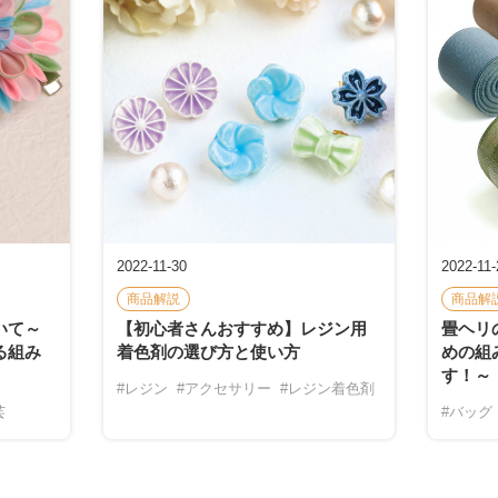
2022-11-30
2022-11-
商品解説
商品解
いて～
【初心者さんおすすめ】レジン用
畳ヘリ
る組み
着色剤の選び方と使い方
めの組
す！～
#レジン
#アクセサリー
#レジン着色剤
芸
#バッグ