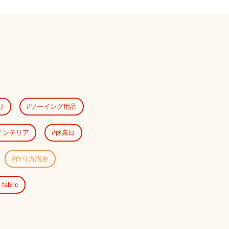
り
ソーイング用品
インテリア
休業日
作り方講座
 fabric