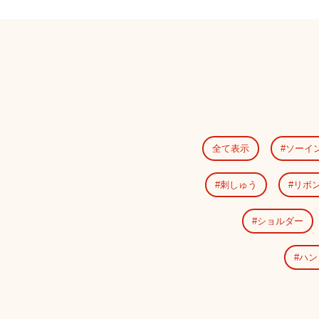
全て表示
ソーイ
刺しゅう
リボ
ショルダー
ハン