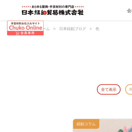
会
日本紐釦 ホーム
>
日本紐釦ブログ
>
色
全て表示
紐釦コラム