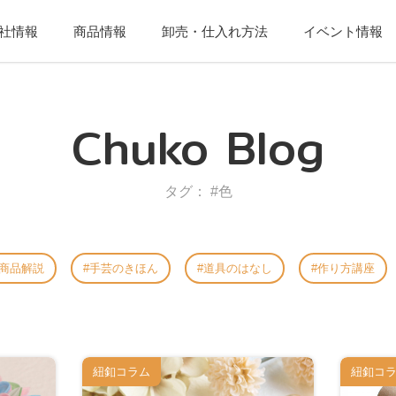
社情報
商品情報
卸売・仕入れ方法
イベント情報
Chuko Blog
タグ： #色
商品解説
手芸のきほん
道具のはなし
作り方講座
紐釦コラム
紐釦コ