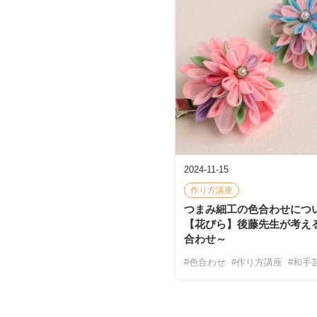
2024-11-15
作り方講座
つまみ細工の色合わせにつ
【花びら】後藤先生が考え
合わせ～
#色合わせ
#作り方講座
#和手