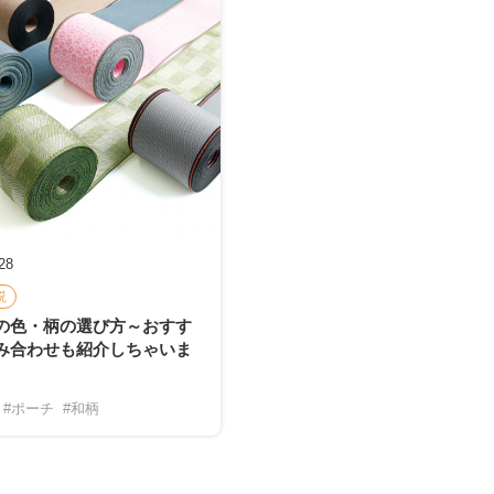
28
説
の色・柄の選び方～おすす
み合わせも紹介しちゃいま
#ポーチ
#和柄