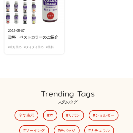
2022-05-07
染料 ベストカラーのご紹介
#絞り染め
#タイダイ染め
#染料
Trending Tags
人気のタグ
全て表示
本
リボン
ショルダー
ソーイング
缶バッジ
ナチュラル