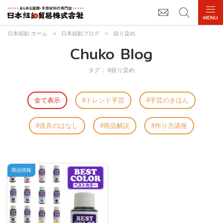
日本紐釦 ホーム
>
日本紐釦ブログ
>
絞り染め
Chuko Blog
タグ： #絞り染め
全て表示
トレンド手芸
手芸のきほん
道具のはなし
商品解説
作り方講座
商品情報