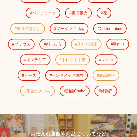
パッチワーク
実演販売
花
道具のはなし
ソーイング用品
Cotton fabric
ブラウス
刺しゅう
作り方講座
手作り
インテリア
トレンド手芸
レトロ
ビーズ
ハンドメイド体験
商品解説
手芸のきほん
別館Chuko
休業日
お仕入れ通販や商品についてなど