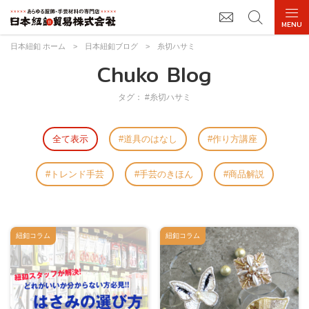
日本紐釦 ホーム
>
日本紐釦ブログ
>
糸切ハサミ
Chuko Blog
タグ： #糸切ハサミ
全て表示
道具のはなし
作り方講座
トレンド手芸
手芸のきほん
商品解説
紐釦コラム
紐釦コラム