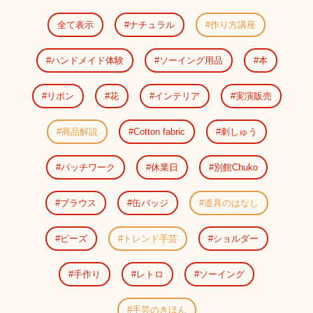
全て表示
ナチュラル
作り方講座
ハンドメイド体験
ソーイング用品
本
リボン
花
インテリア
実演販売
商品解説
Cotton fabric
刺しゅう
パッチワーク
休業日
別館Chuko
ブラウス
缶バッジ
道具のはなし
ビーズ
トレンド手芸
ショルダー
手作り
レトロ
ソーイング
手芸のきほん