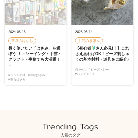
2024-08-16
2023-03-14
道具のはなし
手芸のきほん
長く使いたい「はさみ」を選
【初心者
さん必見!！】これ
ぼう!！～ソーイング・手芸・
さえあればOK！ビーズ刺しゅ
クラフト・事務でも大活躍!!
うの基本材料・道具をご紹介♪
～
#レース
#ビーズトレー
#ハンドメイド
#ラシャ切鋏
#洋裁はさみ
#裁ちばさみ
Trending Tags
人気のタグ