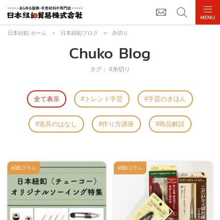
日本紐釦 ホーム
>
日本紐釦ブログ
>
糸切り
Chuko Blog
タグ： #糸切り
全て表示
トレンド手芸
手芸のきほん
道具のはなし
作り方講座
商品解説
紐釦コラム
紐釦コラム