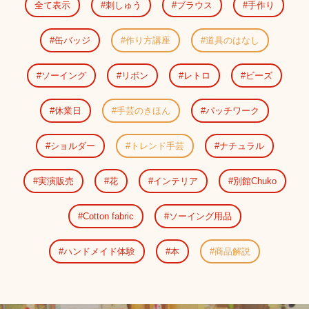
全て表示
刺しゅう
ブラウス
手作り
缶バッジ
作り方講座
道具のはなし
ソーイング
リボン
レトロ
ビーズ
休業日
手芸のきほん
パッチワーク
ショルダー
トレンド手芸
ナチュラル
実演販売
花
インテリア
別館Chuko
Cotton fabric
ソーイング用品
ハンドメイド体験
本
商品解説