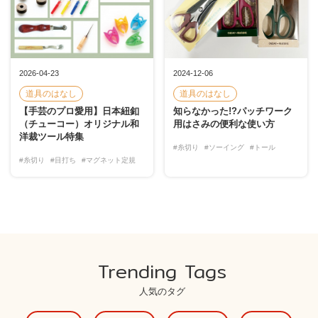
2026-04-23
2024-12-06
道具のはなし
道具のはなし
【手芸のプロ愛用】日本紐釦
知らなかった!?パッチワーク
（チューコー）オリジナル和
用はさみの便利な使い方
洋裁ツール特集
#糸切り
#ソーイング
#トール
#糸切り
#目打ち
#マグネット定規
Trending Tags
人気のタグ