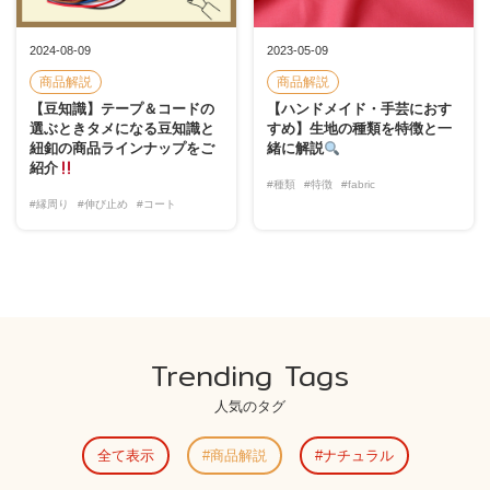
2024-08-09
2023-05-09
商品解説
商品解説
【豆知識】テープ＆コードの
【ハンドメイド・手芸におす
選ぶときタメになる豆知識と
すめ】生地の種類を特徴と一
紐釦の商品ラインナップをご
緒に解説
紹介
#種類
#特徴
#fabric
#縁周り
#伸び止め
#コート
Trending Tags
人気のタグ
全て表示
商品解説
ナチュラル