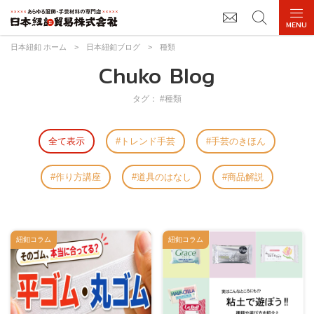
日本紐釦 ホーム
>
日本紐釦ブログ
>
種類
Chuko Blog
タグ： #種類
全て表示
トレンド手芸
手芸のきほん
作り方講座
道具のはなし
商品解説
紐釦コラム
紐釦コラム