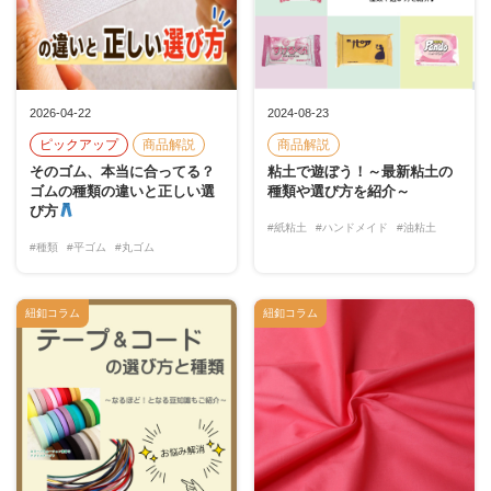
2026-04-22
2024-08-23
ピックアップ
商品解説
商品解説
そのゴム、本当に合ってる？
粘土で遊ぼう！～最新粘土の
ゴムの種類の違いと正しい選
種類や選び方を紹介～
び方
#紙粘土
#ハンドメイド
#油粘土
#種類
#平ゴム
#丸ゴム
紐釦コラム
紐釦コラム