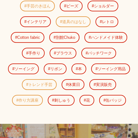
手芸のきほん
ビーズ
ショルダー
インテリア
道具のはなし
レトロ
Cotton fabric
別館Chuko
ハンドメイド体験
手作り
ブラウス
パッチワーク
ソーイング
リボン
本
ソーイング用品
トレンド手芸
休業日
実演販売
作り方講座
刺しゅう
花
缶バッジ