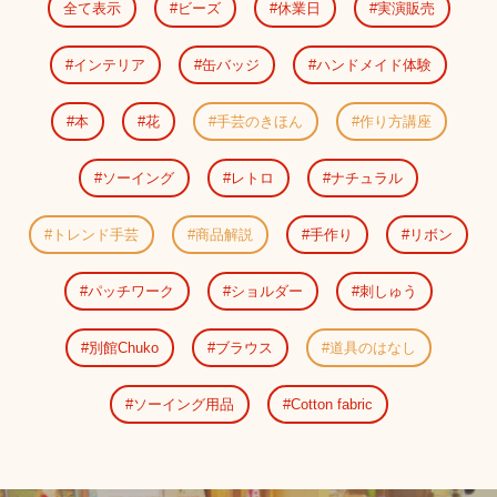
全て表示
ビーズ
休業日
実演販売
インテリア
缶バッジ
ハンドメイド体験
本
花
手芸のきほん
作り方講座
ソーイング
レトロ
ナチュラル
トレンド手芸
商品解説
手作り
リボン
パッチワーク
ショルダー
刺しゅう
別館Chuko
ブラウス
道具のはなし
ソーイング用品
Cotton fabric