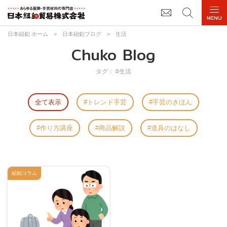
日本紐釦 ホーム
>
日本紐釦ブログ
>
生活
Chuko Blog
タグ： #生活
全て表示
トレンド手芸
手芸のきほん
作り方講座
商品解説
道具のはなし
紐釦コラム