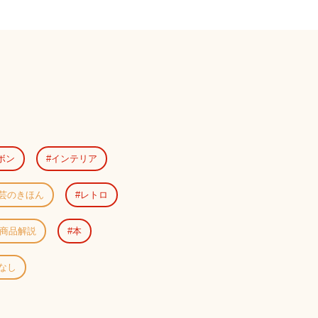
ボン
インテリア
芸のきほん
レトロ
商品解説
本
なし