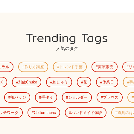
Trending Tags
人気のタグ
ュラル
作り方講座
トレンド手芸
実演販売
リ
ズ
別館Chuko
刺しゅう
花
休業日
手
缶バッジ
手作り
ショルダー
ブラウス
ッチワーク
Cotton fabric
ハンドメイド体験
道具のは