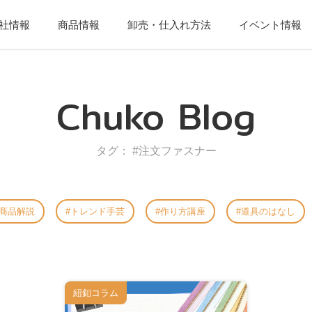
社情報
商品情報
卸売・仕入れ方法
イベント情報
Chuko Blog
タグ： #注文ファスナー
商品解説
トレンド手芸
作り方講座
道具のはなし
紐釦コラム