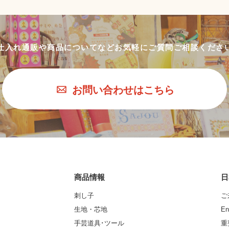
仕入れ通販や商品についてなど
お気軽にご質問ご相談くださ
お問い合わせはこちら
商品情報
日
刺し子
ご
生地・芯地
En
手芸道具･ツール
重