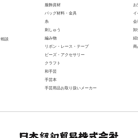
服飾資材
お
バッグ材料・金具
イ
糸
会
刺しゅう
卸
編み物
紐
ご相談
リボン・レース・テープ
商
ビーズ・アクセサリー
クラフト
和手芸
手芸本
手芸用品お取り扱いメーカー