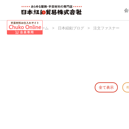
会
日本紐釦 ホーム
>
日本紐釦ブログ
>
注文ファスナー
全て表示