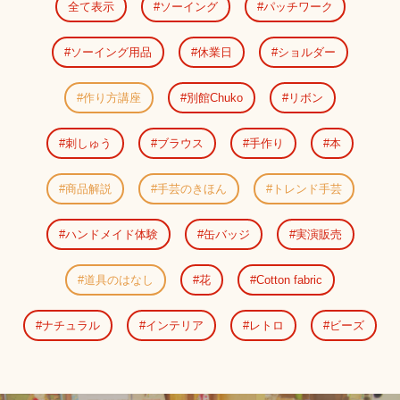
全て表示
ソーイング
パッチワーク
ソーイング用品
休業日
ショルダー
作り方講座
別館Chuko
リボン
刺しゅう
ブラウス
手作り
本
商品解説
手芸のきほん
トレンド手芸
ハンドメイド体験
缶バッジ
実演販売
道具のはなし
花
Cotton fabric
ナチュラル
インテリア
レトロ
ビーズ