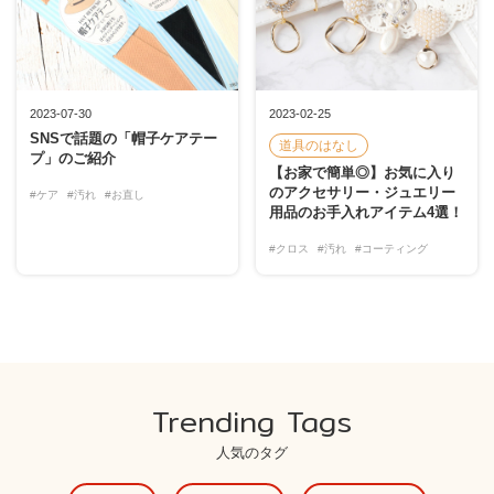
2023-07-30
2023-02-25
SNSで話題の「帽子ケアテー
道具のはなし
プ」のご紹介
【お家で簡単◎】お気に入り
のアクセサリー・ジュエリー
#ケア
#汚れ
#お直し
用品のお手入れアイテム4選！
#クロス
#汚れ
#コーティング
Trending Tags
人気のタグ