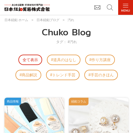
日本紐釦 ホーム
>
日本紐釦ブログ
>
汚れ
Chuko Blog
タグ： #汚れ
全て表示
道具のはなし
作り方講座
商品解説
トレンド手芸
手芸のきほん
商品情報
紐釦コラム