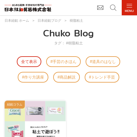
日本紐釦 ホーム
>
日本紐釦ブログ
>
樹脂粘土
Chuko Blog
タグ： #樹脂粘土
全て表示
手芸のきほん
道具のはなし
作り方講座
商品解説
トレンド手芸
紐釦コラム