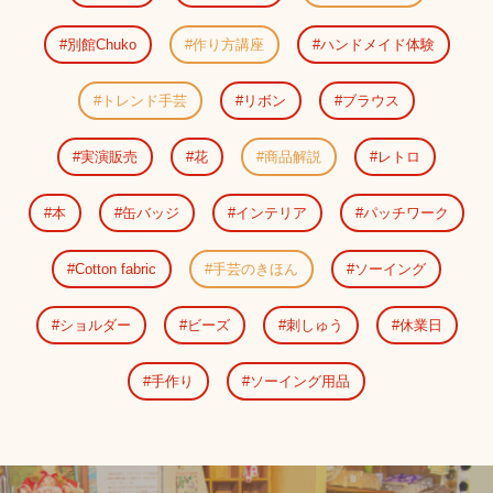
別館Chuko
作り方講座
ハンドメイド体験
トレンド手芸
リボン
ブラウス
実演販売
花
商品解説
レトロ
本
缶バッジ
インテリア
パッチワーク
Cotton fabric
手芸のきほん
ソーイング
ショルダー
ビーズ
刺しゅう
休業日
手作り
ソーイング用品