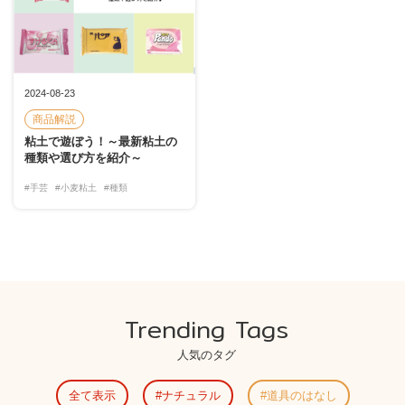
2024-08-23
商品解説
粘土で遊ぼう！～最新粘土の
種類や選び方を紹介～
#手芸
#小麦粘土
#種類
Trending Tags
人気のタグ
全て表示
ナチュラル
道具のはなし