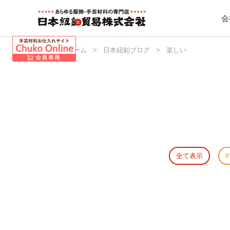
会
日本紐釦 ホーム
>
日本紐釦ブログ
>
楽しい
全て表示