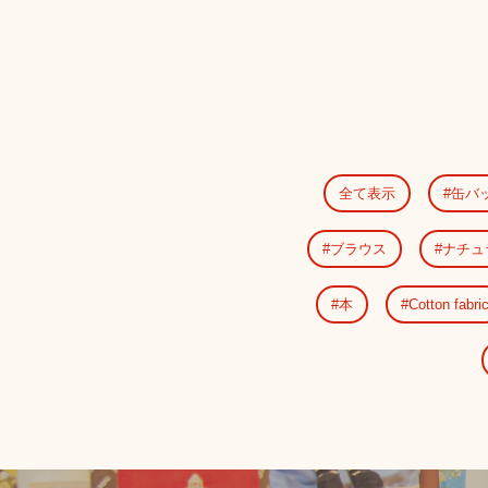
全て表示
缶バ
ブラウス
ナチュ
本
Cotton fabri