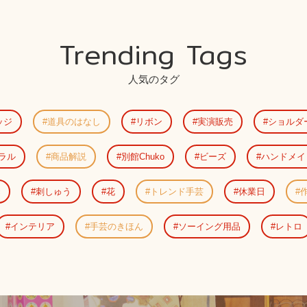
Trending Tags
人気のタグ
ッジ
道具のはなし
リボン
実演販売
ショルダ
ラル
商品解説
別館Chuko
ビーズ
ハンドメイ
c
刺しゅう
花
トレンド手芸
休業日
インテリア
手芸のきほん
ソーイング用品
レトロ