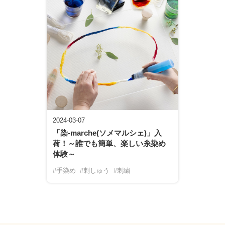
2024-03-07
「染-marche(ソメマルシェ)」入
荷！～誰でも簡単、楽しい糸染め
体験～
#手染め
#刺しゅう
#刺繍