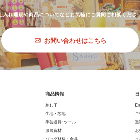
仕入れ通販や商品についてなど
お気軽にご質問ご相談くださ
お問い合わせはこちら
商品情報
日
刺し子
En
生地・芯地
ご
手芸道具･ツール
重
服飾資材
お
バッグ材料・金具
イ