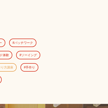
ー
パッチワーク
ド体験
ソーイング
作り方講座
手作り