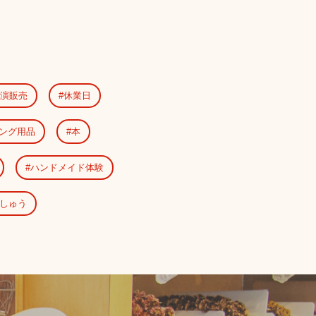
演販売
休業日
ング用品
本
ハンドメイド体験
しゅう