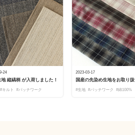
9-24
2023-03-17
地 縦縞柄 が入荷しました！
国産の先染め生地をお取り扱
#キルト
#パッチワーク
#生地
#パッチワーク
#綿100%