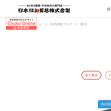
会
日本紐釦 ホーム
>
日本紐釦ブログ
>
新潟
全て表示
商品情