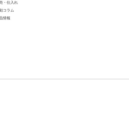
売・仕入れ
釦コラム
品情報