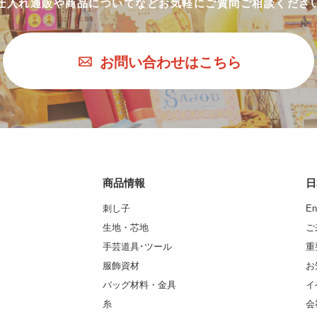
仕入れ通販や商品についてなど
お気軽にご質問ご相談くださ
お問い合わせはこちら
商品情報
日
刺し子
En
生地・芯地
ご
手芸道具･ツール
重
服飾資材
お
バッグ材料・金具
イ
糸
会