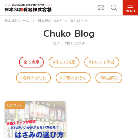
日本紐釦 ホーム
>
日本紐釦ブログ
>
握りばさみ
Chuko Blog
タグ： #握りばさみ
全て表示
作り方講座
トレンド手芸
道具のはなし
手芸のきほん
商品解説
紐釦コラム