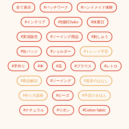
全て表示
パッチワーク
ハンドメイド体験
インテリア
別館Chuko
休業日
実演販売
ソーイング用品
刺しゅう
缶バッジ
ショルダー
トレンド手芸
手作り
本
花
ブラウス
レトロ
商品解説
ソーイング
道具のはなし
作り方講座
ビーズ
手芸のきほん
ナチュラル
リボン
Cotton fabric