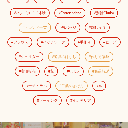
ハンドメイド体験
Cotton fabric
別館Chuko
トレンド手芸
缶バッジ
刺しゅう
ブラウス
パッチワーク
手作り
ビーズ
ショルダー
道具のはなし
作り方講座
実演販売
花
リボン
商品解説
ナチュラル
手芸のきほん
本
ソーイング
インテリア