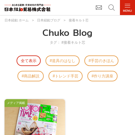
日本紐釦 ホーム
>
日本紐釦ブログ
>
接着キルト芯
Chuko Blog
タグ： #接着キルト芯
全て表示
道具のはなし
手芸のきほん
商品解説
トレンド手芸
作り方講座
メディア掲載