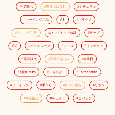
全て表示
道具のはなし
ナチュラル
ソーイング用品
本
ブラウス
トレンド手芸
ハンドメイド体験
ビーズ
花
パッチワーク
レトロ
インテリア
実演販売
手芸のきほん
休業日
別館Chuko
ショルダー
Cotton fabric
ソーイング
手作り
作り方講座
リボン
商品解説
刺しゅう
缶バッジ