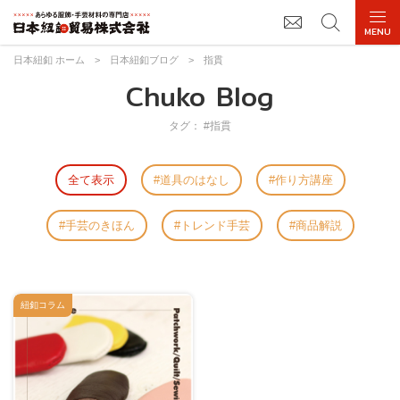
日本紐釦 ホーム
>
日本紐釦ブログ
>
指貫
Chuko Blog
タグ： #指貫
全て表示
道具のはなし
作り方講座
手芸のきほん
トレンド手芸
商品解説
紐釦コラム