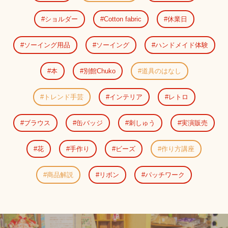
ショルダー
Cotton fabric
休業日
ソーイング用品
ソーイング
ハンドメイド体験
本
別館Chuko
道具のはなし
トレンド手芸
インテリア
レトロ
ブラウス
缶バッジ
刺しゅう
実演販売
花
手作り
ビーズ
作り方講座
商品解説
リボン
パッチワーク