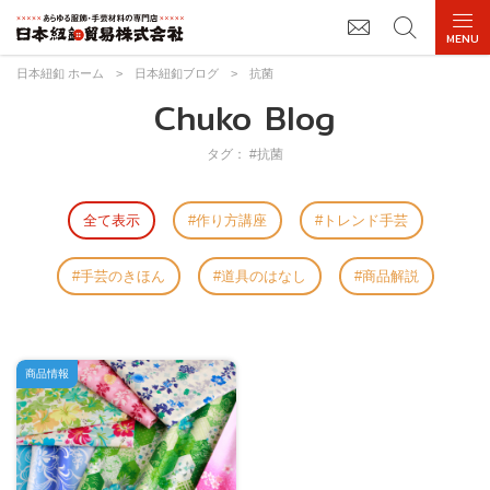
日本紐釦 ホーム
>
日本紐釦ブログ
>
抗菌
Chuko Blog
タグ： #抗菌
全て表示
作り方講座
トレンド手芸
手芸のきほん
道具のはなし
商品解説
商品情報