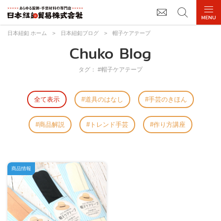
日本紐釦 ホーム
>
日本紐釦ブログ
>
帽子ケアテープ
Chuko Blog
タグ： #帽子ケアテープ
全て表示
道具のはなし
手芸のきほん
商品解説
トレンド手芸
作り方講座
商品情報