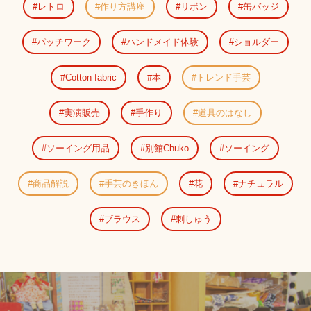
レトロ
作り方講座
リボン
缶バッジ
パッチワーク
ハンドメイド体験
ショルダー
Cotton fabric
本
トレンド手芸
実演販売
手作り
道具のはなし
ソーイング用品
別館Chuko
ソーイング
商品解説
手芸のきほん
花
ナチュラル
ブラウス
刺しゅう