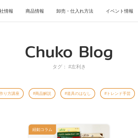
社情報
商品情報
卸売・仕入れ方法
イベント情報
Chuko Blog
タグ： #左利き
作り方講座
商品解説
道具のはなし
トレンド手芸
紐釦コラム