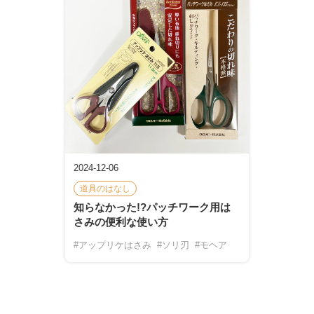
2024-12-06
道具のはなし
知らなかった!?パッチワーク用は
さみの便利な使い方
#アップリケはさみ
#ソリ刃
#モヘア