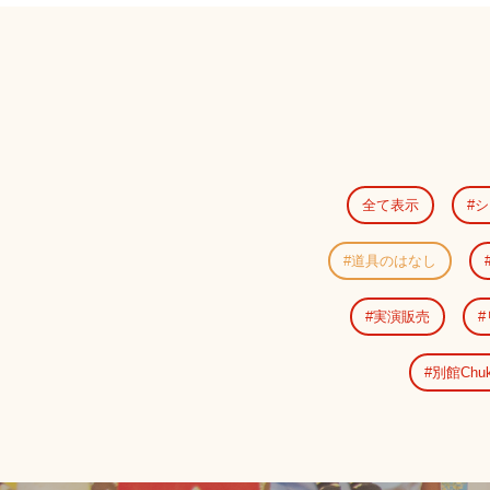
全て表示
シ
道具のはなし
実演販売
別館Chu