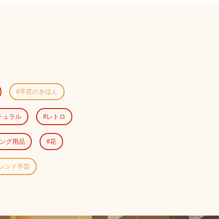
手芸のきほん
チュラル
レトロ
ング用品
花
レンド手芸