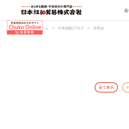
会
日本紐釦 ホーム
>
日本紐釦ブログ
>
左利き
全て表示