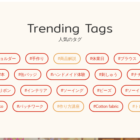
Trending Tags
人気のタグ
ョルダー
手作り
商品解説
休業日
ブラウス
本
缶バッジ
ハンドメイド体験
刺しゅう
ナ
リボン
インテリア
ソーイング
ビーズ
ソーイ
ko
パッチワーク
作り方講座
Cotton fabric
ト