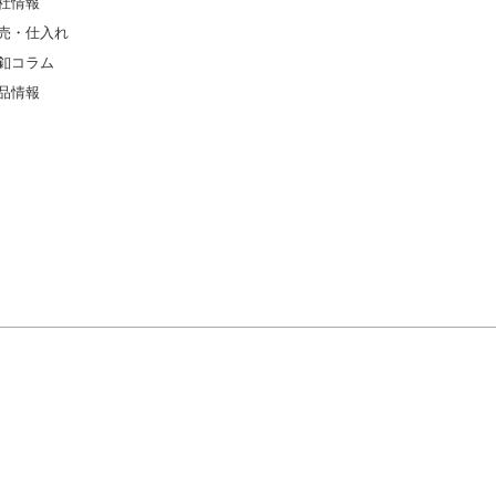
社情報
売・仕入れ
釦コラム
品情報