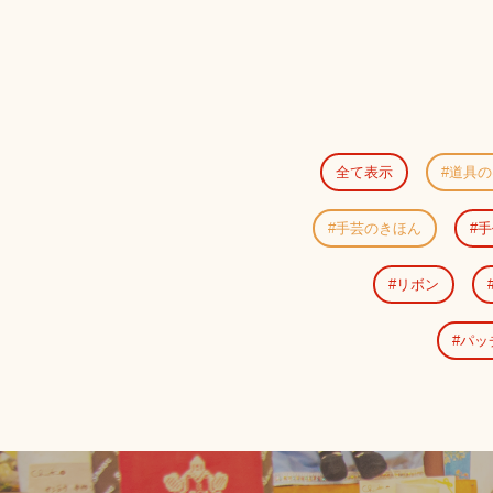
全て表示
道具の
手芸のきほん
手
リボン
パッ