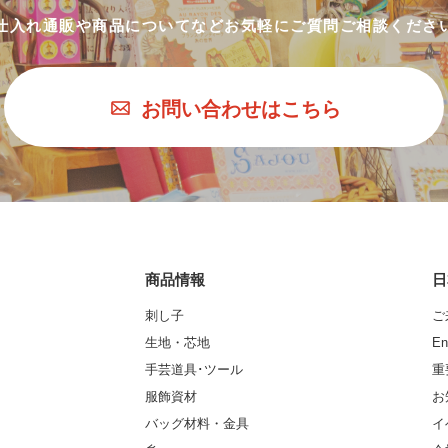
仕入れ通販や商品についてなど
お気軽にご質問ご相談くださ
お問い合わせはこちら
商品情報
日
刺し子
ご
生地・芯地
En
手芸道具･ツール
重
服飾資材
お
バッグ材料・金具
イ