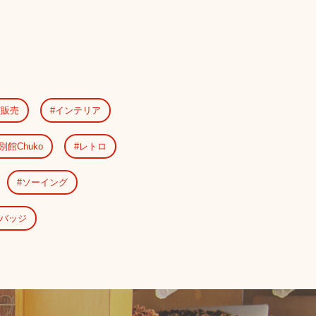
演販売
インテリア
別館Chuko
レトロ
ソーイング
バッジ