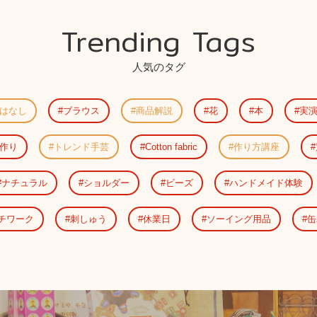
Trending Tags
人気のタグ
はなし
ブラウス
商品解説
花
本
実
作り
トレンド手芸
Cotton fabric
作り方講座
ナチュラル
ショルダー
ビーズ
ハンドメイド体験
チワーク
刺しゅう
休業日
ソーイング用品
缶