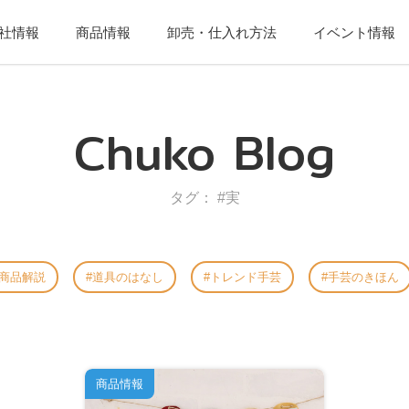
社情報
商品情報
卸売・仕入れ方法
イベント情報
Chuko Blog
タグ： #実
商品解説
道具のはなし
トレンド手芸
手芸のきほん
商品情報