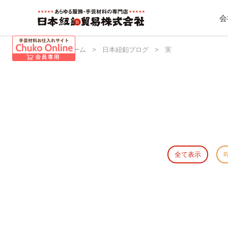
会
日本紐釦 ホーム
>
日本紐釦ブログ
>
実
全て表示