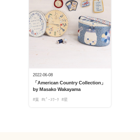
2022-06-08
「American Country Collection」
by Masako Wakayama
#葉
#ﾋﾟｰｽﾜｰｸ
#星