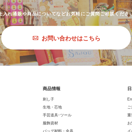
仕入れ通販や商品についてなど
お気軽にご質問ご相談くださ
お問い合わせはこちら
商品情報
日
刺し子
En
生地・芯地
ご
手芸道具･ツール
重
服飾資材
お
バッグ材料・金具
イ