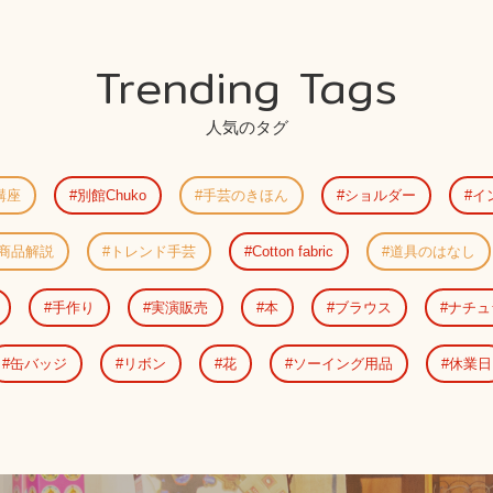
Trending Tags
人気のタグ
講座
別館Chuko
手芸のきほん
ショルダー
イ
商品解説
トレンド手芸
Cotton fabric
道具のはなし
手作り
実演販売
本
ブラウス
ナチュ
缶バッジ
リボン
花
ソーイング用品
休業日