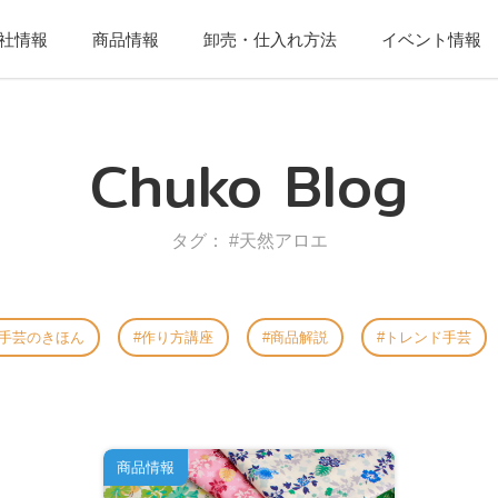
社情報
商品情報
卸売・仕入れ方法
イベント情報
Chuko Blog
タグ： #天然アロエ
手芸のきほん
作り方講座
商品解説
トレンド手芸
商品情報