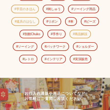
手芸のきほん
刺しゅう
ソーイング用品
道具のはなし
リボン
本
ビーズ
別館Chuko
手作り
商品解説
ソーイング
パッチワーク
ショルダー
レトロ
インテリア
実演販売
お仕入れ通販や商品についてなど
お気軽にご質問ご相談ください。