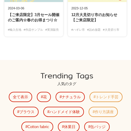
2024-03-06
2023-12-05
【ご来店限定】3月セール開催
12月大見切り市のお知らせ
のご案内☆春のお得まつり☆
【ご来店限定】
#輸入生地
#作品サンプル
#実演販売
#ハギレ市
#詰め放題
#大見切り市
Trending Tags
人気のタグ
全て表示
花
ナチュラル
トレンド手芸
ブラウス
ハンドメイド体験
作り方講座
Cotton fabric
休業日
缶バッジ