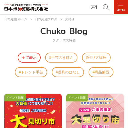
日本紐釦 ホーム
>
日本紐釦ブログ
>
大特価
Chuko Blog
タグ： #大特価
全て表示
手芸のきほん
作り方講座
トレンド手芸
道具のはなし
商品解説
イベント情報
イベント情報