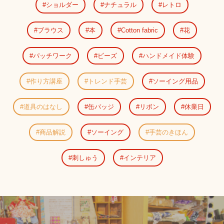
ショルダー
ナチュラル
レトロ
ブラウス
本
Cotton fabric
花
パッチワーク
ビーズ
ハンドメイド体験
作り方講座
トレンド手芸
ソーイング用品
道具のはなし
缶バッジ
リボン
休業日
商品解説
ソーイング
手芸のきほん
刺しゅう
インテリア