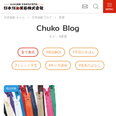
日本紐釦 ホーム
>
日本紐釦ブログ
>
変更
Chuko Blog
タグ： #変更
全て表示
商品解説
手芸のきほん
トレンド手芸
作り方講座
道具のはなし
商品情報