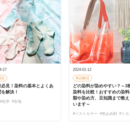
4-27
2024-01-12
解説
商品解説
者必見！染料の基本とよくあ
どの染料が染めやすい？～3
問を解決！
染料を比較！おすすめの染料
類や染め方、豆知識まで教え
#化学
#生地
います～
#ベストカラー
#色止め剤
#ミカ