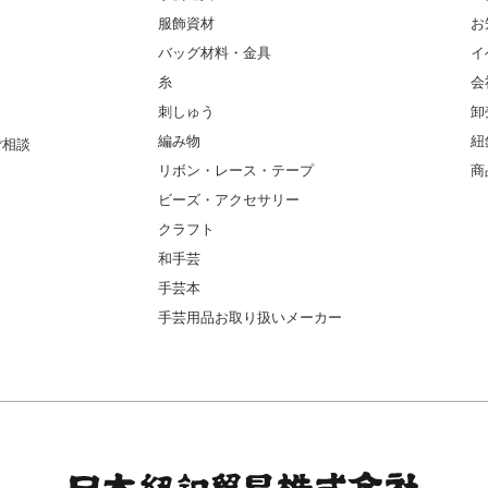
服飾資材
お
バッグ材料・金具
イ
糸
会
刺しゅう
卸
編み物
紐
ご相談
リボン・レース・テープ
商
ビーズ・アクセサリー
クラフト
和手芸
手芸本
手芸用品お取り扱いメーカー