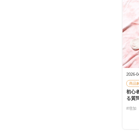
2026-0
商品
初心
る質
#増加