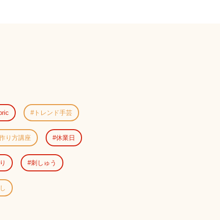
bric
トレンド手芸
作り方講座
休業日
り
刺しゅう
し