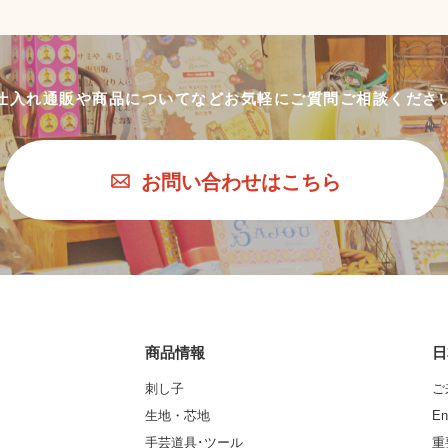
仕入れ通販や商品についてなど
お気軽にご質問ご相談くださ
お問い合わせはこちら
商品情報
日
刺し子
ご
生地・芯地
En
手芸道具･ツール
重