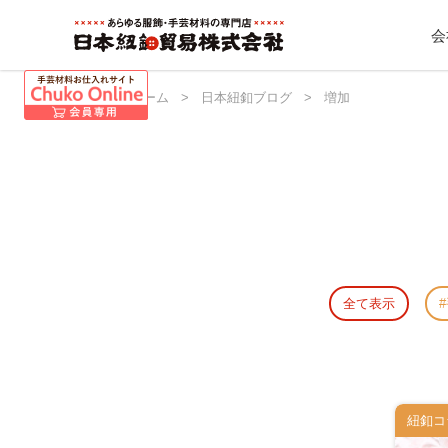
会
日本紐釦 ホーム
>
日本紐釦ブログ
>
増加
全て表示
紐釦コ