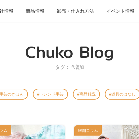
社情報
商品情報
卸売・仕入れ方法
イベント情報
Chuko Blog
タグ： #増加
手芸のきほん
トレンド手芸
商品解説
道具のはなし
ラム
紐釦コラム