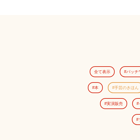
全て表示
パッチ
本
手芸のきほん
実演販売