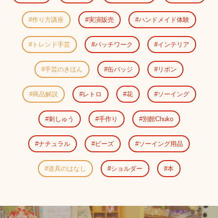
作り方講座
実演販売
ハンドメイド体験
トレンド手芸
パッチワーク
インテリア
手芸のきほん
缶バッジ
リボン
商品解説
レトロ
花
ソーイング
刺しゅう
手作り
別館Chuko
ナチュラル
ビーズ
ソーイング用品
道具のはなし
ショルダー
本