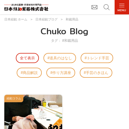
日本紐釦 ホーム
>
日本紐釦ブログ
>
和裁用品
Chuko Blog
タグ： #和裁用品
全て表示
道具のはなし
トレンド手芸
商品解説
作り方講座
手芸のきほん
紐釦コラム