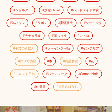
ショルダー
別館Chuko
ハンドメイド体験
缶バッジ
リボン
実演販売
ソーイング
ナチュラル
刺しゅう
レトロ
手芸のきほん
ソーイング用品
インテリア
作り方講座
本
商品解説
花
トレンド手芸
パッチワーク
Cotton fabric
休業日
道具のはなし