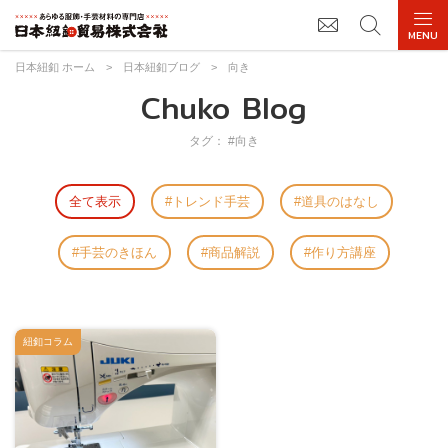
日本紐釦 ホーム
>
日本紐釦ブログ
>
向き
Chuko Blog
タグ： #向き
全て表示
トレンド手芸
道具のはなし
手芸のきほん
商品解説
作り方講座
紐釦コラム