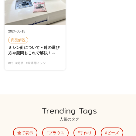
2024-03-15
商品解説
ミシン針について～針の選び
方や疑問もこれで解決！～
#針
#簡単
#家庭用ミシン
Trending Tags
人気のタグ
全て表示
ブラウス
手作り
ビーズ