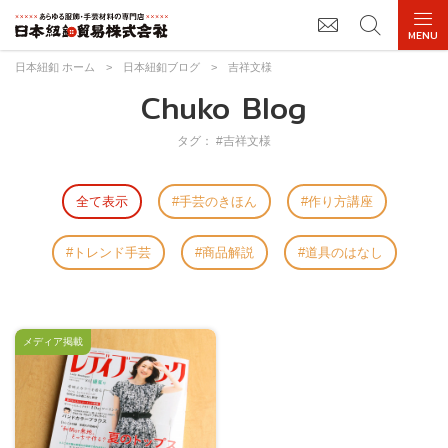
日本紐釦 ホーム
>
日本紐釦ブログ
>
吉祥文様
Chuko Blog
タグ： #吉祥文様
全て表示
手芸のきほん
作り方講座
トレンド手芸
商品解説
道具のはなし
メディア掲載