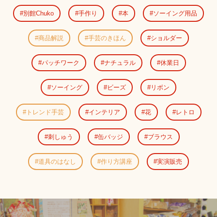
別館Chuko
手作り
本
ソーイング用品
商品解説
手芸のきほん
ショルダー
パッチワーク
ナチュラル
休業日
ソーイング
ビーズ
リボン
トレンド手芸
インテリア
花
レトロ
刺しゅう
缶バッジ
ブラウス
道具のはなし
作り方講座
実演販売