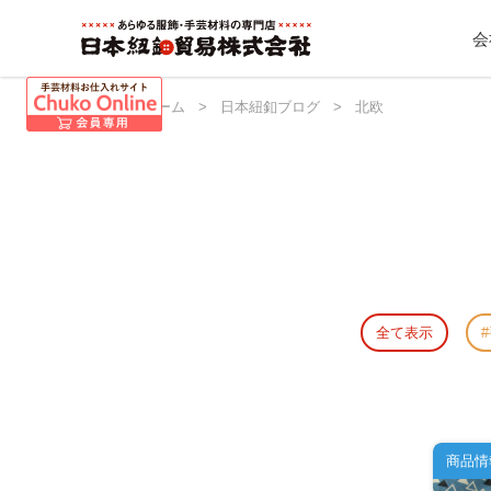
会
日本紐釦 ホーム
>
日本紐釦ブログ
>
北欧
全て表示
商品情