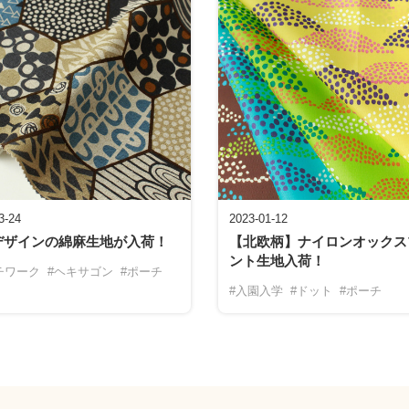
3-24
2023-01-12
デザインの綿麻生地が入荷！
【北欧柄】ナイロンオックス
ント生地入荷！
チワーク
#ヘキサゴン
#ポーチ
#入園入学
#ドット
#ポーチ