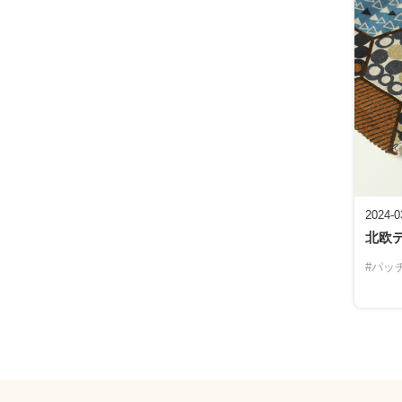
2024-0
北欧
#パッ