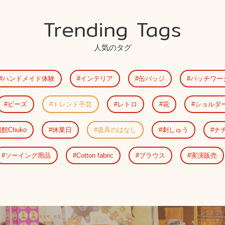
Trending Tags
人気のタグ
ハンドメイド体験
インテリア
缶バッジ
パッチワー
ビーズ
トレンド手芸
レトロ
花
ショルダ
館Chuko
休業日
道具のはなし
刺しゅう
ナ
ソーイング用品
Cotton fabric
ブラウス
実演販売