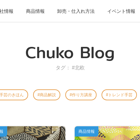
社情報
商品情報
卸売・仕入れ方法
イベント情報
Chuko Blog
タグ： #北欧
手芸のきほん
商品解説
作り方講座
トレンド手芸
報
商品情報