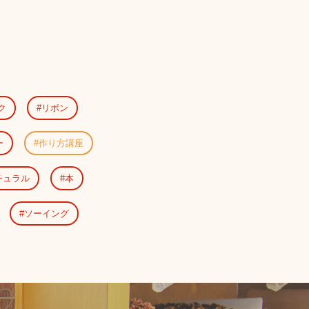
ク
リボン
ー
作り方講座
チュラル
本
ソーイング