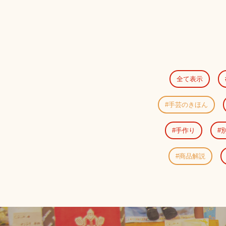
全て表示
手芸のきほん
手作り
別
商品解説