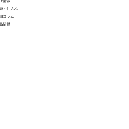
社情報
売・仕入れ
釦コラム
品情報