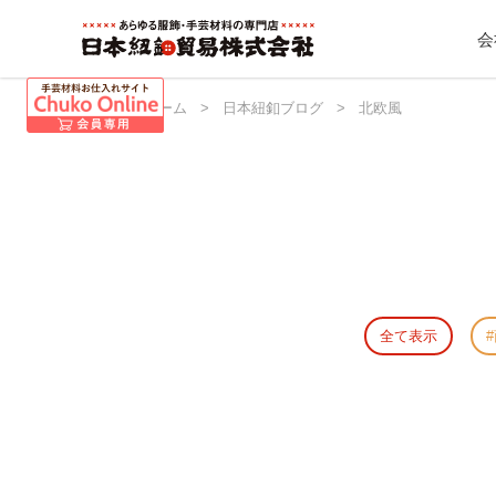
会
日本紐釦 ホーム
>
日本紐釦ブログ
>
北欧風
全て表示