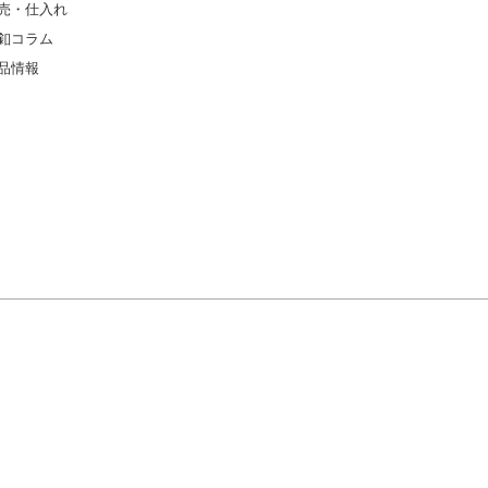
売・仕入れ
釦コラム
品情報