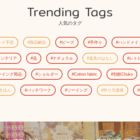
Trending Tags
人気のタグ
ンド手芸
商品解説
ビーズ
手作り
ハンドメイ
インテリア
花
ナチュラル
道具のはなし
レト
ーイング用品
ショルダー
Cotton fabric
別館Chuko
きほん
パッチワーク
ソーイング
作り方講座