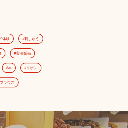
ド体験
刺しゅう
ロ
実演販売
本
リボン
ブラウス