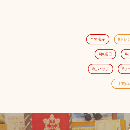
全て表示
トレ
休業日
缶バッジ
ソ
手芸の