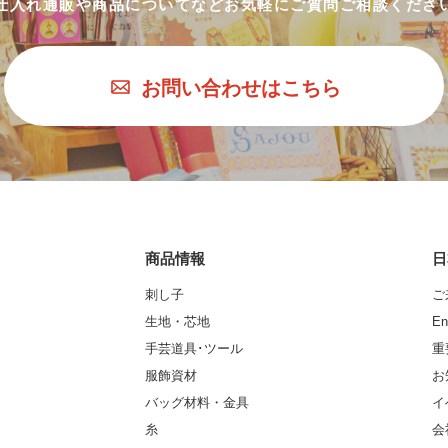
仕入れ通販や商品についてなど
お気軽にご質問ご相談くださ
お問い合わせはこちら
商品情報
日
刺し子
ご
生地・芯地
En
手芸道具･ツール
重
服飾資材
お
バッグ材料・金具
イ
糸
会