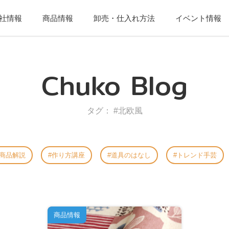
社情報
商品情報
卸売・仕入れ方法
イベント情報
Chuko Blog
タグ： #北欧風
商品解説
作り方講座
道具のはなし
トレンド手芸
商品情報