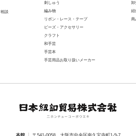
刺しゅう
卸
編み物
紐
ご相談
リボン・レース・テープ
商
ビーズ・アクセサリー
クラフト
和手芸
手芸本
手芸用品お取り扱いメーカー
本館
〒541-0058
大阪市中央区南久宝寺町1-9-7