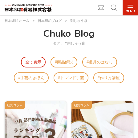
日本紐釦 ホーム
>
日本紐釦ブログ
>
刺しゅう糸
Chuko Blog
タグ： #刺しゅう糸
全て表示
商品解説
道具のはなし
手芸のきほん
トレンド手芸
作り方講座
紐釦コラム
紐釦コラム