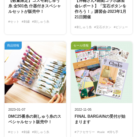
【数量限定】コスモ刺しゅう
【洋輔さん×紐釦コラボ講習
糸 全501色 什器付きスペシャ
会レポート】「宝石ボタンを
ルセットが販売中！
作ろう！」講習会-2023年1月
21日開催
#セット
#刺繍
#刺しゅう糸
#刺しゅう糸
#宝石ボタン
#ビジュー
商品情報
セール情報
2023-01-07
2022-11-05
DMC25番糸の刺しゅう糸のス
FINAL BARGAINの受付が始
ペシャルセット販売中！
まります
#セット
#刺繍
#刺しゅう糸
#アクセサリー
#sale
#持ち手