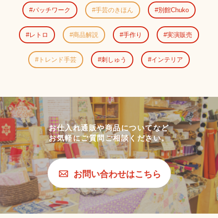
パッチワーク
手芸のきほん
別館Chuko
レトロ
商品解説
手作り
実演販売
トレンド手芸
刺しゅう
インテリア
お仕入れ通販や商品についてなど
お気軽にご質問ご相談ください。
お問い合わせはこちら