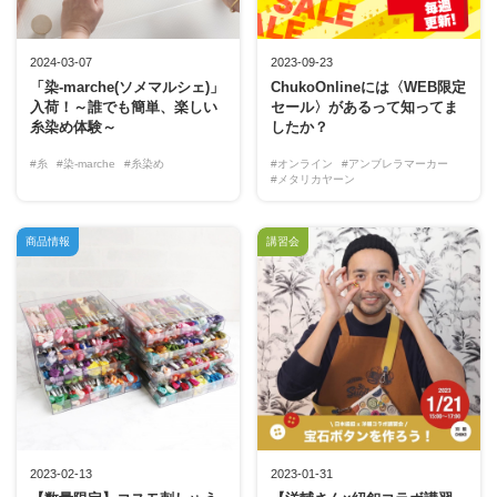
2024-03-07
2023-09-23
「染-marche(ソメマルシェ)」
ChukoOnlineには〈WEB限定
入荷！～誰でも簡単、楽しい
セール〉があるって知ってま
糸染め体験～
したか？
#糸
#染-marche
#糸染め
#オンライン
#アンブレラマーカー
#メタリカヤーン
商品情報
講習会
2023-02-13
2023-01-31