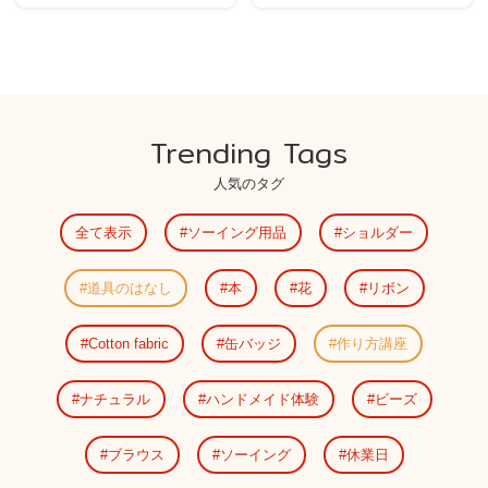
Trending Tags
人気のタグ
全て表示
ソーイング用品
ショルダー
道具のはなし
本
花
リボン
Cotton fabric
缶バッジ
作り方講座
ナチュラル
ハンドメイド体験
ビーズ
ブラウス
ソーイング
休業日