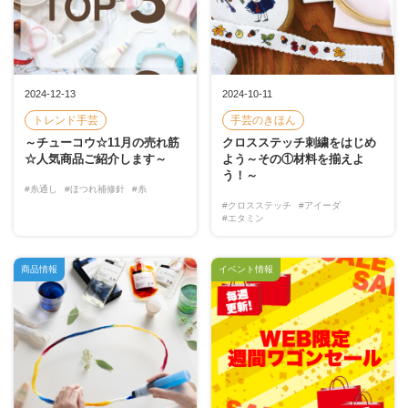
2024-12-13
2024-10-11
トレンド手芸
手芸のきほん
～チューコウ☆11月の売れ筋
クロスステッチ刺繍をはじめ
☆人気商品ご紹介します～
よう～その①材料を揃えよ
う！～
#糸通し
#ほつれ補修針
#糸
#クロスステッチ
#アイーダ
#エタミン
商品情報
イベント情報