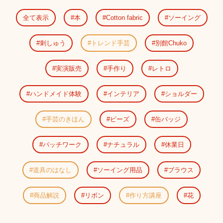
全て表示
本
Cotton fabric
ソーイング
刺しゅう
トレンド手芸
別館Chuko
実演販売
手作り
レトロ
ハンドメイド体験
インテリア
ショルダー
手芸のきほん
ビーズ
缶バッジ
パッチワーク
ナチュラル
休業日
道具のはなし
ソーイング用品
ブラウス
商品解説
リボン
作り方講座
花