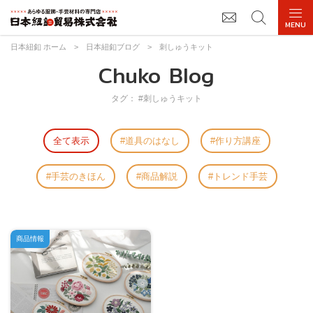
日本紐釦 ホーム
>
日本紐釦ブログ
>
刺しゅうキット
Chuko Blog
タグ： #刺しゅうキット
全て表示
道具のはなし
作り方講座
手芸のきほん
商品解説
トレンド手芸
商品情報