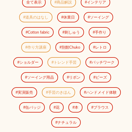
全て表示
商品解説
インテリア
道具のはなし
休業日
ソーイング
Cotton fabric
刺しゅう
手作り
作り方講座
別館Chuko
レトロ
ショルダー
トレンド手芸
パッチワーク
ソーイング用品
リボン
ビーズ
実演販売
手芸のきほん
ハンドメイド体験
缶バッジ
花
本
ブラウス
ナチュラル