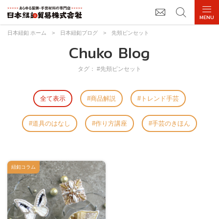
日本紐釦 ホーム
>
日本紐釦ブログ
>
先頬ピンセット
Chuko Blog
タグ： #先頬ピンセット
全て表示
商品解説
トレンド手芸
道具のはなし
作り方講座
手芸のきほん
紐釦コラム