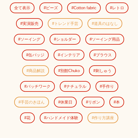
全て表示
ビーズ
Cotton fabric
レトロ
実演販売
トレンド手芸
道具のはなし
ソーイング
ショルダー
ソーイング用品
缶バッジ
インテリア
ブラウス
商品解説
別館Chuko
刺しゅう
パッチワーク
ナチュラル
手作り
手芸のきほん
休業日
リボン
本
花
ハンドメイド体験
作り方講座