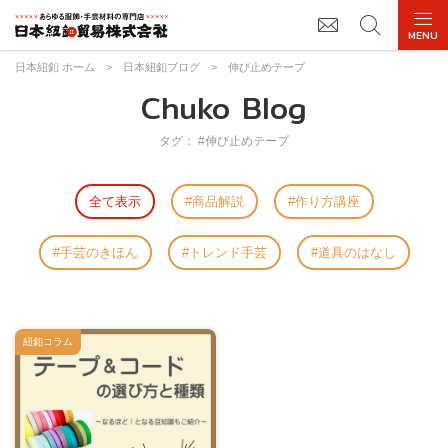
日本紐釦 ホーム
>
日本紐釦ブログ
>
伸び止めテープ
Chuko Blog
タグ： #伸び止めテープ
全て表示
商品解説
作り方講座
手芸のきほん
トレンド手芸
道具のはなし
紐釦コラム