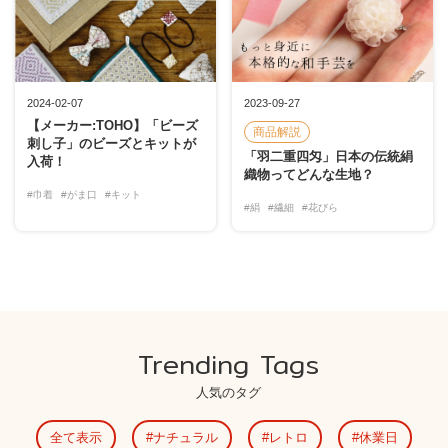
2024-02-07
2023-09-27
【メーカー:TOHO】「ビーズ
商品解説
刺し子」のビーズとキットが
「羽二重四匁」日本の伝統絹
入荷！
織物ってどんな生地？
#巾着
#がま口
#キット
#絹
#繊細
#花びら
Trending Tags
人気のタグ
全て表示
ナチュラル
レトロ
休業日