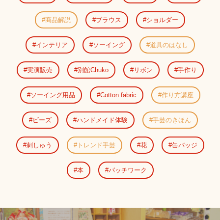
商品解説
ブラウス
ショルダー
インテリア
ソーイング
道具のはなし
実演販売
別館Chuko
リボン
手作り
ソーイング用品
Cotton fabric
作り方講座
ビーズ
ハンドメイド体験
手芸のきほん
刺しゅう
トレンド手芸
花
缶バッジ
本
パッチワーク