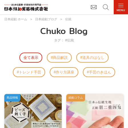
日本紐釦 ホーム
>
日本紐釦ブログ
>
伝統
Chuko Blog
タグ： #伝統
全て表示
商品解説
道具のはなし
トレンド手芸
作り方講座
手芸のきほん
商品情報
紐釦コラム