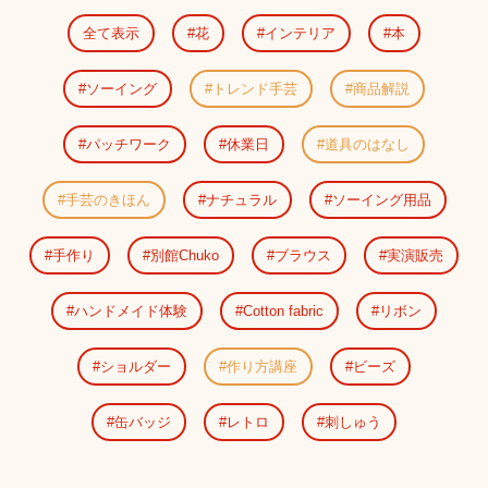
全て表示
花
インテリア
本
ソーイング
トレンド手芸
商品解説
パッチワーク
休業日
道具のはなし
手芸のきほん
ナチュラル
ソーイング用品
手作り
別館Chuko
ブラウス
実演販売
ハンドメイド体験
Cotton fabric
リボン
ショルダー
作り方講座
ビーズ
缶バッジ
レトロ
刺しゅう