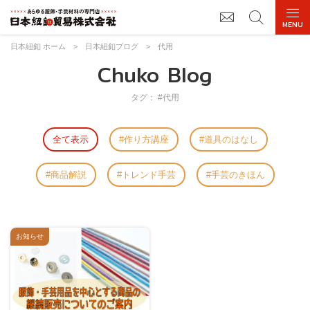
日本紐釦 ホーム
>
日本紐釦ブログ
>
代用
Chuko Blog
タグ： #代用
全て表示
作り方講座
道具のはなし
商品解説
トレンド手芸
手芸のきほん
お知らせ