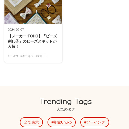
2024-02-07
【メーカー:TOHO】「ビーズ
刺し子」のビーズとキットが
入荷！
#一分竹
#キラキラ
#刺し子
Trending Tags
人気のタグ
全て表示
別館Chuko
ソーイング