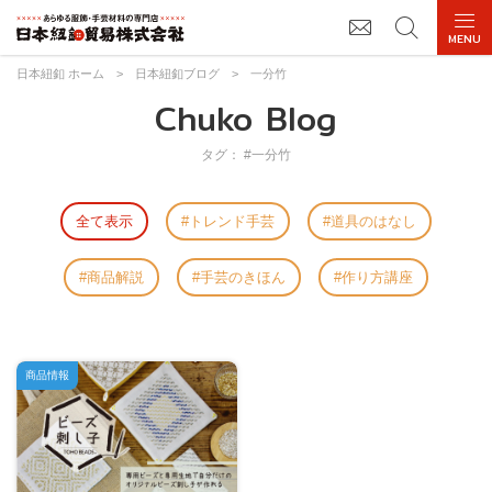
日本紐釦 ホーム
>
日本紐釦ブログ
>
一分竹
Chuko Blog
タグ： #一分竹
全て表示
トレンド手芸
道具のはなし
商品解説
手芸のきほん
作り方講座
商品情報