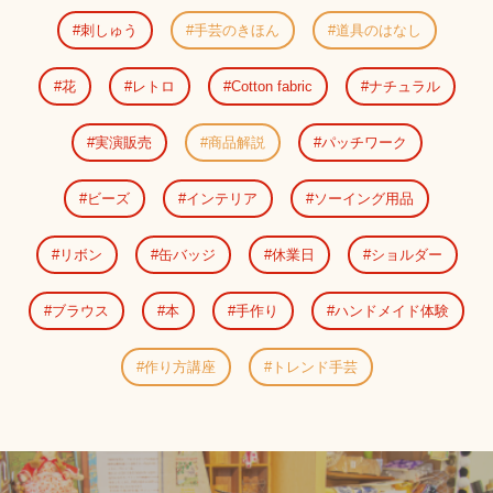
刺しゅう
手芸のきほん
道具のはなし
花
レトロ
Cotton fabric
ナチュラル
実演販売
商品解説
パッチワーク
ビーズ
インテリア
ソーイング用品
リボン
缶バッジ
休業日
ショルダー
ブラウス
本
手作り
ハンドメイド体験
作り方講座
トレンド手芸