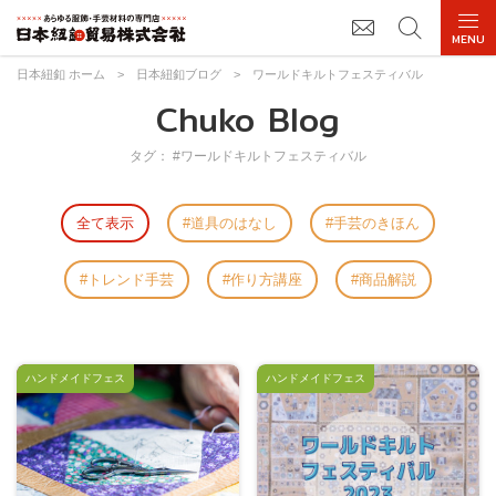
日本紐釦 ホーム
>
日本紐釦ブログ
>
ワールドキルトフェスティバル
Chuko Blog
タグ： #ワールドキルトフェスティバル
全て表示
道具のはなし
手芸のきほん
トレンド手芸
作り方講座
商品解説
ハンドメイドフェス
ハンドメイドフェス