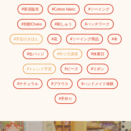
実演販売
Cotton fabric
ソーイング
別館Chuko
刺しゅう
パッチワーク
手芸のきほん
花
ソーイング用品
本
缶バッジ
作り方講座
休業日
トレンド手芸
ビーズ
リボン
ナチュラル
ブラウス
ハンドメイド体験
手作り