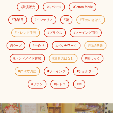
実演販売
缶バッジ
Cotton fabric
休業日
インテリア
花
手芸のきほん
トレンド手芸
ブラウス
ソーイング用品
ビーズ
手作り
パッチワーク
商品解説
ハンドメイド体験
道具のはなし
刺しゅう
作り方講座
ソーイング
ショルダー
リボン
レトロ
本