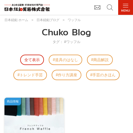
日本紐釦 ホーム
>
日本紐釦ブログ
>
ワッフル
Chuko Blog
タグ： #ワッフル
全て表示
道具のはなし
商品解説
トレンド手芸
作り方講座
手芸のきほん
商品情報