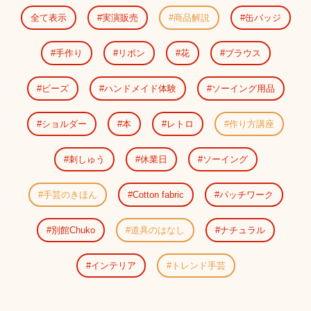
全て表示
実演販売
商品解説
缶バッジ
手作り
リボン
花
ブラウス
ビーズ
ハンドメイド体験
ソーイング用品
ショルダー
本
レトロ
作り方講座
刺しゅう
休業日
ソーイング
手芸のきほん
Cotton fabric
パッチワーク
別館Chuko
道具のはなし
ナチュラル
インテリア
トレンド手芸