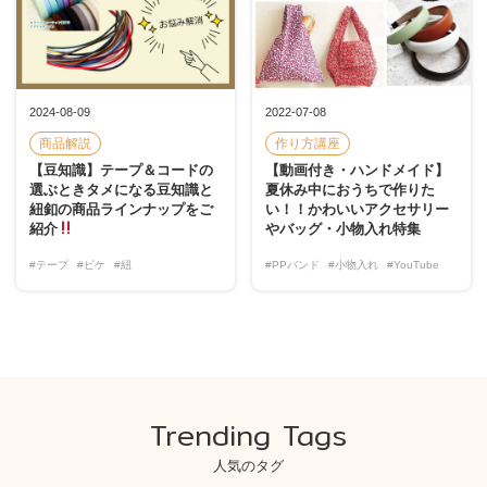
2024-08-09
2022-07-08
商品解説
作り方講座
【豆知識】テープ＆コードの
【動画付き・ハンドメイド】
選ぶときタメになる豆知識と
夏休み中におうちで作りた
紐釦の商品ラインナップをご
い！！かわいいアクセサリー
紹介
やバッグ・小物入れ特集
#テープ
#ピケ
#紐
#PPバンド
#小物入れ
#YouTube
Trending Tags
人気のタグ