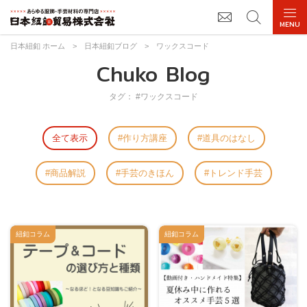
日本紐釦 ホーム
>
日本紐釦ブログ
>
ワックスコード
Chuko Blog
タグ： #ワックスコード
全て表示
作り方講座
道具のはなし
商品解説
手芸のきほん
トレンド手芸
紐釦コラム
紐釦コラム