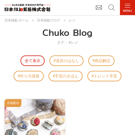
日本紐釦 ホーム
>
日本紐釦ブログ
>
レジ
Chuko Blog
タグ： #レジ
全て表示
道具のはなし
商品解説
作り方講座
手芸のきほん
トレンド手芸
店舗案内