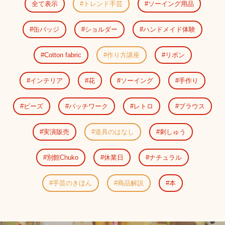
全て表示
トレンド手芸
ソーイング用品
缶バッジ
ショルダー
ハンドメイド体験
Cotton fabric
作り方講座
リボン
インテリア
花
ソーイング
手作り
ビーズ
パッチワーク
レトロ
ブラウス
実演販売
道具のはなし
刺しゅう
別館Chuko
休業日
ナチュラル
手芸のきほん
商品解説
本