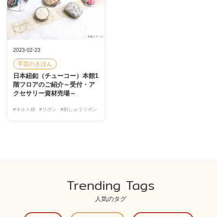
2023-02-23
手芸のきほん
日本紐釦（チューコー）本館1
階フロアのご紹介～受付・ア
クセサリー資材売場～
#キルト綿
#リボン
#刺しゅうリボン
Trending Tags
人気のタグ