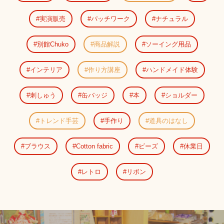
実演販売
パッチワーク
ナチュラル
別館Chuko
商品解説
ソーイング用品
インテリア
作り方講座
ハンドメイド体験
刺しゅう
缶バッジ
本
ショルダー
トレンド手芸
手作り
道具のはなし
ブラウス
Cotton fabric
ビーズ
休業日
レトロ
リボン