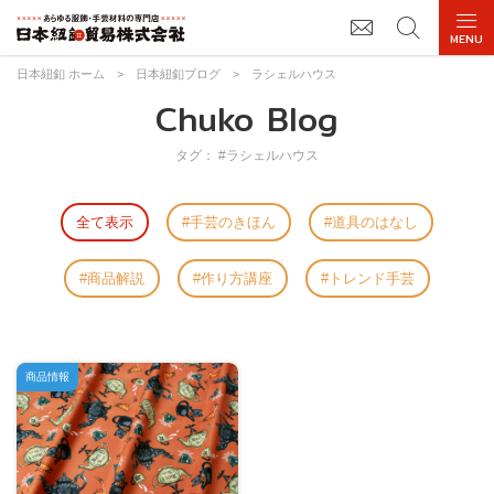
日本紐釦 ホーム
>
日本紐釦ブログ
>
ラシェルハウス
Chuko Blog
タグ： #ラシェルハウス
全て表示
手芸のきほん
道具のはなし
商品解説
作り方講座
トレンド手芸
商品情報