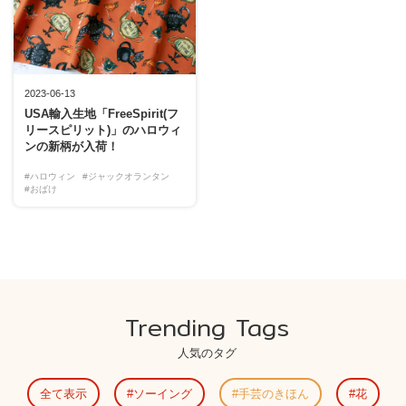
2023-06-13
USA輸入生地「FreeSpirit(フ
リースピリット)」のハロウィ
ンの新柄が入荷！
#ハロウィン
#ジャックオランタン
#おばけ
Trending Tags
人気のタグ
全て表示
ソーイング
手芸のきほん
花