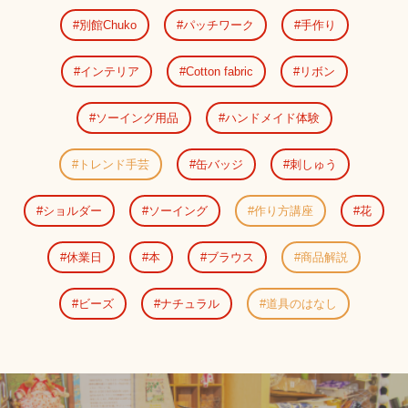
別館Chuko
パッチワーク
手作り
インテリア
Cotton fabric
リボン
ソーイング用品
ハンドメイド体験
トレンド手芸
缶バッジ
刺しゅう
ショルダー
ソーイング
作り方講座
花
休業日
本
ブラウス
商品解説
ビーズ
ナチュラル
道具のはなし