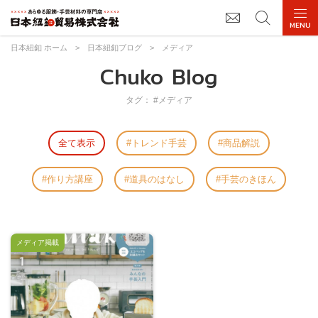
日本紐釦 ホーム
>
日本紐釦ブログ
>
メディア
Chuko Blog
タグ： #メディア
全て表示
トレンド手芸
商品解説
作り方講座
道具のはなし
手芸のきほん
メディア掲載