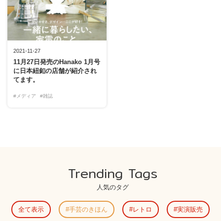
2021-11-27
11月27日発売のHanako 1月号
に日本紐釦の店舗が紹介され
てます。
#メディア
#雑誌
Trending Tags
人気のタグ
全て表示
手芸のきほん
レトロ
実演販売