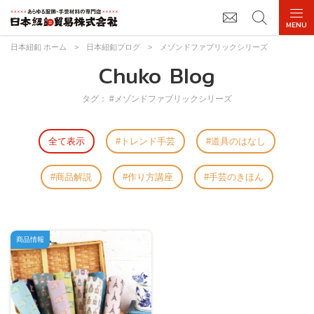
日本紐釦 ホーム
>
日本紐釦ブログ
>
メゾンドファブリックシリーズ
Chuko Blog
タグ： #メゾンドファブリックシリーズ
全て表示
トレンド手芸
道具のはなし
商品解説
作り方講座
手芸のきほん
商品情報