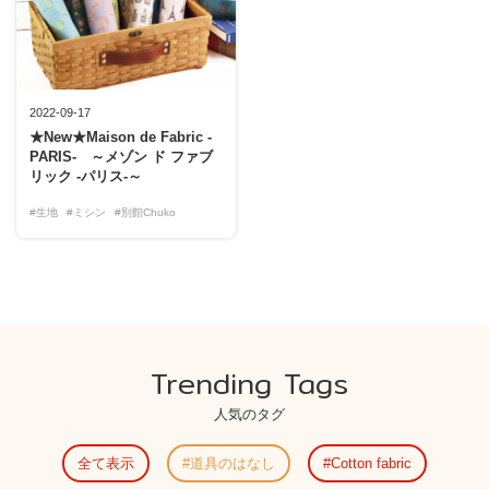
2022-09-17
★New★Maison de Fabric -
PARIS- ～メゾン ド ファブ
リック -パリス-～
#生地
#ミシン
#別館Chuko
Trending Tags
人気のタグ
全て表示
道具のはなし
Cotton fabric