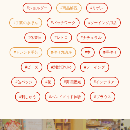
ショルダー
商品解説
リボン
手芸のきほん
パッチワーク
ソーイング用品
休業日
レトロ
ナチュラル
トレンド手芸
作り方講座
本
手作り
ビーズ
別館Chuko
ソーイング
缶バッジ
花
実演販売
インテリア
刺しゅう
ハンドメイド体験
ブラウス