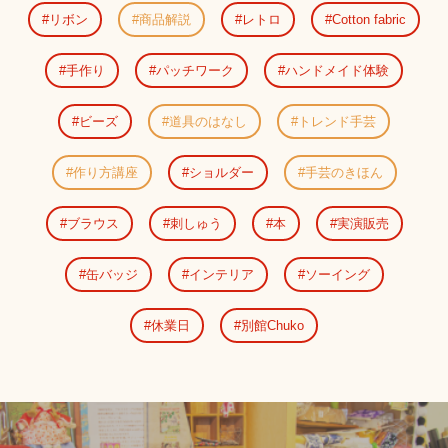
リボン
商品解説
レトロ
Cotton fabric
手作り
パッチワーク
ハンドメイド体験
ビーズ
道具のはなし
トレンド手芸
作り方講座
ショルダー
手芸のきほん
ブラウス
刺しゅう
本
実演販売
缶バッジ
インテリア
ソーイング
休業日
別館Chuko