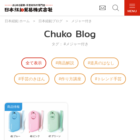
日本紐釦 ホーム
>
日本紐釦ブログ
>
メジャー付き
Chuko Blog
タグ： #メジャー付き
全て表示
商品解説
道具のはなし
手芸のきほん
作り方講座
トレンド手芸
商品情報