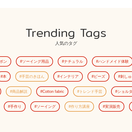
Trending Tags
人気のタグ
ボン
ソーイング用品
ナチュラル
ハンドメイド体験
本
手芸のきほん
インテリア
ビーズ
刺しゅ
商品解説
Cotton fabric
トレンド手芸
ショル
手作り
ソーイング
作り方講座
実演販売