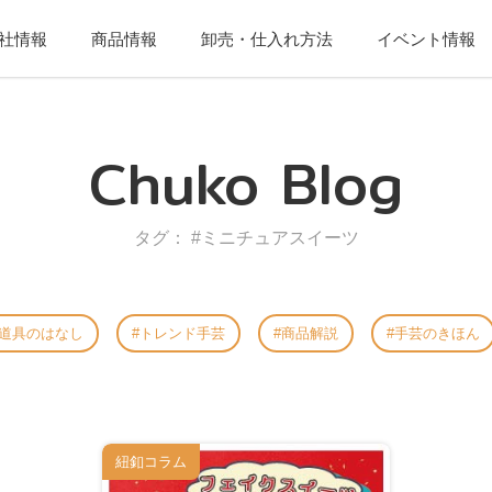
社情報
商品情報
卸売・仕入れ方法
イベント情報
Chuko Blog
タグ： #ミニチュアスイーツ
道具のはなし
トレンド手芸
商品解説
手芸のきほん
紐釦コラム