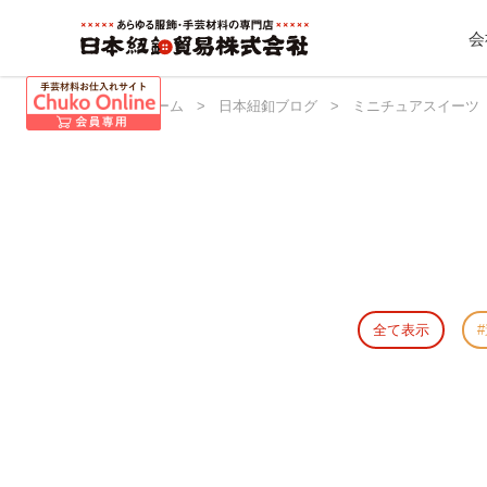
会
日本紐釦 ホーム
>
日本紐釦ブログ
>
ミニチュアスイーツ
全て表示