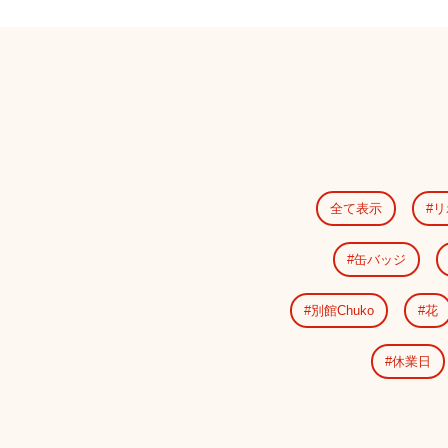
全て表示
リ
缶バッジ
別館Chuko
花
休業日